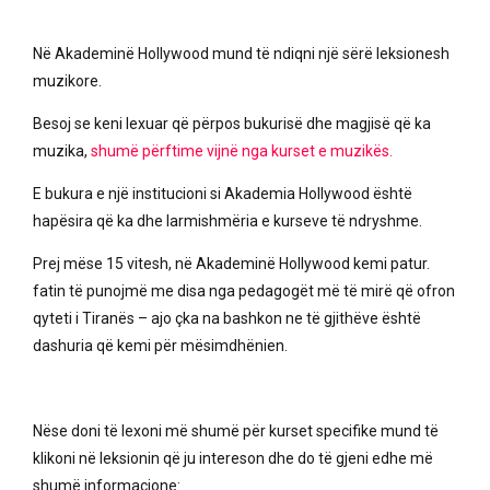
Në Akademinë Hollywood mund të ndiqni një sërë leksionesh
muzikore.
Besoj se keni lexuar që përpos bukurisë dhe magjisë që ka
muzika,
shumë përftime vijnë nga kurset e muzikës.
E bukura e një institucioni si Akademia Hollywood është
hapësira që ka dhe larmishmëria e kurseve të ndryshme.
Prej mëse 15 vitesh, në Akademinë Hollywood kemi patur.
fatin të punojmë me disa nga pedagogët më të mirë që ofron
qyteti i Tiranës – ajo çka na bashkon ne të gjithëve është
dashuria që kemi për mësimdhënien.
Nëse doni të lexoni më shumë për kurset specifike mund të
klikoni në leksionin që ju intereson dhe do të gjeni edhe më
shumë informacione: