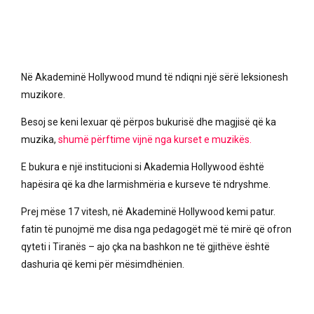
Në Akademinë Hollywood mund të ndiqni një sërë leksionesh
muzikore.
Besoj se keni lexuar që përpos bukurisë dhe magjisë që ka
muzika,
shumë përftime vijnë nga kurset e muzikës.
E bukura e një institucioni si Akademia Hollywood është
hapësira që ka dhe larmishmëria e kurseve të ndryshme.
Prej mëse 17 vitesh, në Akademinë Hollywood kemi patur.
fatin të punojmë me disa nga pedagogët më të mirë që ofron
qyteti i Tiranës – ajo çka na bashkon ne të gjithëve është
dashuria që kemi për mësimdhënien.